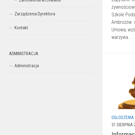
Zamówienia archiwalne
żywnościowy
Zarządzenia Dyrektora
Szkole Pods
Ambrożów 
Kontakt
Umowa, wzór
warzywa...
ADMINISTRACJA
Administracja
OGŁOSZENIA
31 SIERPNIA 
Informac