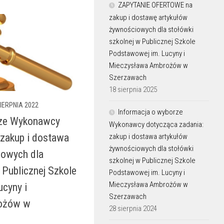
ZAPYTANIE OFERTOWE na
zakup i dostawę artykułów
żywnościowych dla stołówki
szkolnej w Publicznej Szkole
Podstawowej im. Lucyny i
Mieczysława Ambrożów w
Szerzawach
18 sierpnia 2025
SIERPNIA 2022
Informacja o wyborze
rze Wykonawcy
Wykonawcy dotycząca zadania:
 zakup i dostawa
zakup i dostawa artykułów
żywnościowych dla stołówki
iowych dla
szkolnej w Publicznej Szkole
 Publicznej Szkole
Podstawowej im. Lucyny i
Mieczysława Ambrożów w
cyny i
Szerzawach
ożów w
28 sierpnia 2024