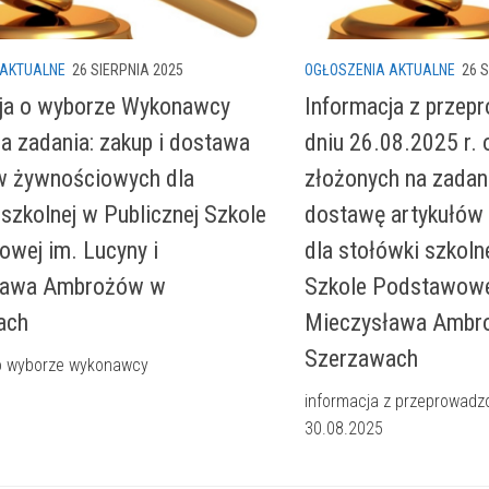
 AKTUALNE
26 SIERPNIA 2025
OGŁOSZENIA AKTUALNE
26 
ja o wyborze Wykonawcy
Informacja z prze
a zadania: zakup i dostawa
dniu 26.08.2025 r. 
w żywnościowych dla
złożonych na zadani
 szkolnej w Publicznej Szkole
dostawę artykułów
wej im. Lucyny i
dla stołówki szkolne
ława Ambrożów w
Szkole Podstawowej
ach
Mieczysława Ambr
Szerzawach
 o wyborze wykonawcy
informacja z przeprowadz
30.08.2025