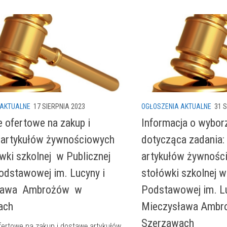
 AKTUALNE
17 SIERPNIA 2023
OGŁOSZENIA AKTUALNE
31 
e ofertowe na zakup i
Informacja o wybo
 artykułów żywnościowych
dotycząca zadania:
ówki szkolnej w Publicznej
artykułów żywnośc
odstawowej im. Lucyny i
stołówki szkolnej w
ława Ambrożów w
Podstawowej im. Lu
ach
Mieczysława Ambr
Szerzawach
fertowe na zakup i dostawę artykułów