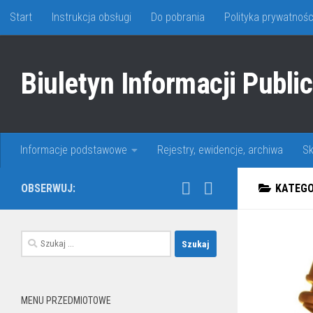
Start
Instrukcja obsługi
Do pobrania
Polityka prywatnośc
Skip to content
Biuletyn Informacji Publi
Informacje podstawowe
Rejestry, ewidencje, archiwa
Sk
OBSERWUJ:
KATEGO
Szukaj:
MENU PRZEDMIOTOWE