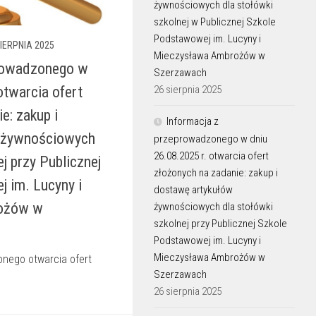
żywnościowych dla stołówki
szkolnej w Publicznej Szkole
Podstawowej im. Lucyny i
SIERPNIA 2025
Mieczysława Ambrożów w
prowadzonego w
Szerzawach
otwarcia ofert
26 sierpnia 2025
e: zakup i
Informacja z
 żywnościowych
przeprowadzonego w dniu
26.08.2025 r. otwarcia ofert
j przy Publicznej
złożonych na zadanie: zakup i
 im. Lucyny i
dostawę artykułów
ożów w
żywnościowych dla stołówki
szkolnej przy Publicznej Szkole
Podstawowej im. Lucyny i
Mieczysława Ambrożów w
onego otwarcia ofert
Szerzawach
26 sierpnia 2025