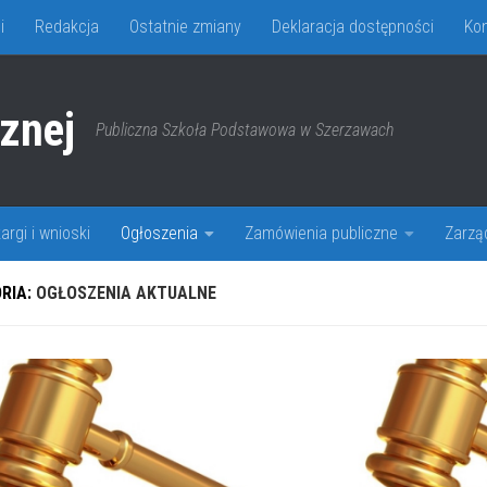
i
Redakcja
Ostatnie zmiany
Deklaracja dostępności
Kon
cznej
Publiczna Szkoła Podstawowa w Szerzawach
argi i wnioski
Ogłoszenia
Zamówienia publiczne
Zarzą
RIA:
OGŁOSZENIA AKTUALNE