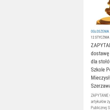
OGŁOSZENIA
12 STYCZNIA
ZAPYTAN
dostawę
dla stołó
Szkole P
Mieczys
Szerzaw
ZAPYTANIE 
artykułów ż
Publicznej 