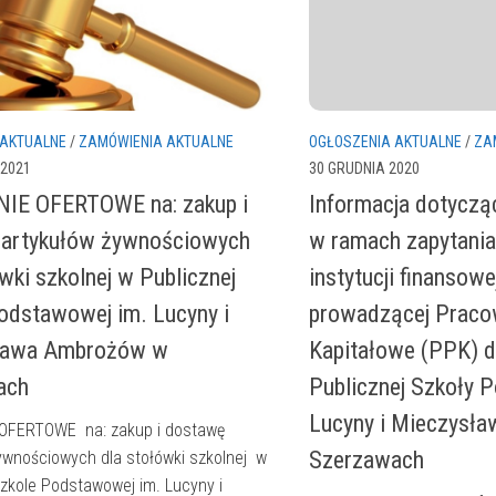
OGŁOSZENIA AKTUALNE
/
ZA
 AKTUALNE
/
ZAMÓWIENIA AKTUALNE
30 GRUDNIA 2020
 2021
Informacja dotyczą
IE OFERTOWE na: zakup i
w ramach zapytani
 artykułów żywnościowych
instytucji finansowe
wki szkolnej w Publicznej
prowadzącej Praco
odstawowej im. Lucyny i
Kapitałowe (PPK) 
ława Ambrożów w
Publicznej Szkoły 
ach
Lucyny i Mieczysł
OFERTOWE na: zakup i dostawę
Szerzawach
ywnościowych dla stołówki szkolnej w
Szkole Podstawowej im. Lucyny i