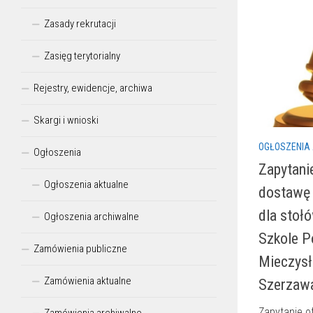
Zasady rekrutacji
Zasięg terytorialny
Rejestry, ewidencje, archiwa
Skargi i wnioski
OGŁOSZENIA
Ogłoszenia
Zapytani
Ogłoszenia aktualne
dostawę
dla stoł
Ogłoszenia archiwalne
Szkole P
Zamówienia publiczne
Mieczys
Zamówienia aktualne
Szerzaw
Zapytanie o