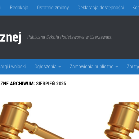
i
Redakcja
Ostatnie zmiany
Deklaracja dostępności
Kon
cznej
Publiczna Szkoła Podstawowa w Szerzawach
argi i wnioski
Ogłoszenia
Zamówienia publiczne
Zarzą
CZNE ARCHIWUM:
SIERPIEŃ 2025