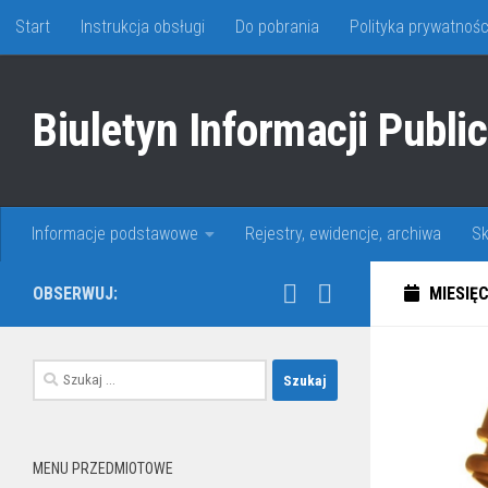
Start
Instrukcja obsługi
Do pobrania
Polityka prywatnośc
Skip to content
Biuletyn Informacji Publi
Informacje podstawowe
Rejestry, ewidencje, archiwa
Sk
OBSERWUJ:
MIESIĘ
Szukaj:
MENU PRZEDMIOTOWE