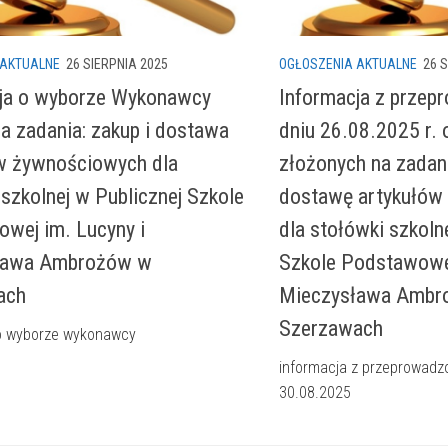
 AKTUALNE
26 SIERPNIA 2025
OGŁOSZENIA AKTUALNE
26 
ja o wyborze Wykonawcy
Informacja z prze
a zadania: zakup i dostawa
dniu 26.08.2025 r. 
w żywnościowych dla
złożonych na zadani
 szkolnej w Publicznej Szkole
dostawę artykułów
wej im. Lucyny i
dla stołówki szkolne
ława Ambrożów w
Szkole Podstawowej
ach
Mieczysława Ambr
Szerzawach
 o wyborze wykonawcy
informacja z przeprowadz
30.08.2025